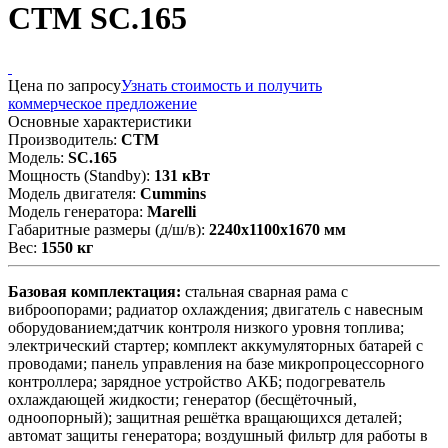
CTM SC.165
Цена по запросу
Узнать стоимость и получить
коммерческое предложение
Основные характеристики
Производитель:
CTM
Модель:
SC.165
Мощность (Standby):
131 кВт
Модель двигателя:
Cummins
Модель генератора:
Marelli
Габаритные размеры (д/ш/в):
2240x1100x1670 мм
Вес:
1550 кг
Базовая комплектация:
стальная сварная рама с
виброопорами; радиатор охлаждения; двигатель с навесным
оборудованием;датчик контроля низкого уровня топлива;
электрический стартер; комплект аккумуляторных батарей с
проводами; панель управления на базе микропроцессорного
контроллера; зарядное устройство АКБ; подогреватель
охлаждающей жидкости; генератор (бесщёточный,
одноопорный); защитная решётка вращающихся деталей;
автомат защиты генератора; воздушный фильтр для работы в