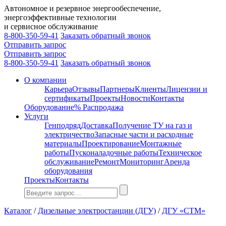
Автономное и резервное энергообеспечение,
энергоэффективные технологии
и сервисное обслуживание
8-800-350-59-41
Заказать обратный звонок
Отправить запрос
Отправить запрос
8-800-350-59-41
Заказать обратный звонок
О компании
Карьера
Отзывы
Партнеры
Клиенты
Лицензии и
сертификаты
Проекты
Новости
Контакты
Оборудование
% Распродажа
Услуги
Генподряд
Доставка
Получение ТУ на газ и
электричество
Запасные части и расходные
материалы
Проектирование
Монтажные
работы
Пусконаладочные работы
Техническое
обслуживание
Ремонт
Мониторинг
Аренда
оборудования
Проекты
Контакты
Каталог
/
Дизельные электростанции (ДГУ)
/
ДГУ «CTM»