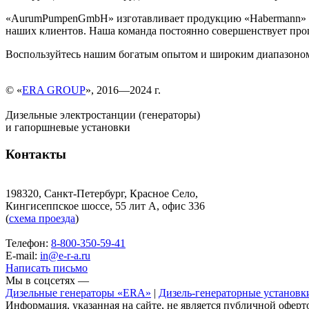
«AurumPumpenGmbH» изготавливает продукцию «Habermann» в 
наших клиентов. Наша команда постоянно совершенствует проц
Воспользуйтесь нашим богатым опытом и широким диапазоном 
© «
ERA GROUP
», 2016—2024 г.
Дизельные электростанции (генераторы)
и гапоршневые установки
Контакты
198320, Санкт-Петербург, Красное Село,
Кингисеппское шоссе, 55 лит А, офис 336
(
схема проезда
)
Телефон:
8-800-350-59-41
E-mail:
in@e-r-a.ru
Написать письмо
Мы в соцсетях —
Дизельные генераторы «ERA»
|
Дизель-генераторные установк
Информация, указанная на сайте, не является публичной оферт