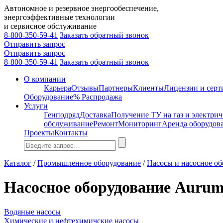
Автономное и резервное энергообеспечение,
энергоэффективные технологии
и сервисное обслуживание
8-800-350-59-41
Заказать обратный звонок
Отправить запрос
Отправить запрос
8-800-350-59-41
Заказать обратный звонок
О компании
Карьера
Отзывы
Партнеры
Клиенты
Лицензии и сер
Оборудование
% Распродажа
Услуги
Генподряд
Доставка
Получение ТУ на газ и электрич
обслуживание
Ремонт
Мониторинг
Аренда оборудов
Проекты
Контакты
Каталог
/
Промышленное оборудование
/
Насосы и насосное о
Насосное оборудование Auru
Водяные насосы
Химические и нефтехимичские насосы