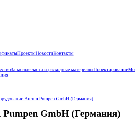
тификаты
Проекты
Новости
Контакты
ество
Запасные части и расходные материалы
Проектирование
Мо
ания
борудование Aurum Pumpen GmbH (Германия)
m Pumpen GmbH (Германия)