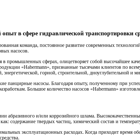
пыт в сфере гидравлической транспортировки с
нная команда, постоянное развитие современных технологий п
овых насосов.
ая в промышленных сферах, олицетворяет собой высочайшее кач
продукции «Habermann», признанные тысячами клиентов по всем
, энергетической, горной, строительной, дноуглубительной и мн
ие панцирные насосы. Благодаря опыту, полученному при успеш
азработкам. Большое количество насосов «Habermann» изготовле
ии абразивного и/или коррозийного шлама. Высококачественны
 как: содержание твердых частиц, химический состав и температ
мальных эксплуатационных расходах. Когда приходит время об
средства.