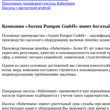
Панцирные (шламовые) насосы Habermann
Насосы с магнитной муфтой
Компания «Aurum Pumpen GmbH» имеет богатый о
Основные преимущества «Aurum Pumpen GmbH» – квалифицирова
производство насосного оборудования, включая линейку шлам
Производственная линейка «Habermann», более 85 лет известн
укреплять репутацию, качество и инновационность насосной 
сфер, а именно: песчано-гравийной, химической, сталелитейной
Одним из своих основных достижений мы считаем износостойк
всему миру, компания постоянно стремится к инновационным р
индивидуальными требованиями заказчика.
Панцирные насосы «Habermann» применяются при перекачиван
насосов тщательно подбираются с учетом таких характеристик,
Насосы «Habermann» имеют длительный срок службы при мини
конструкции нашего оборудования Вы экономите свое время и 