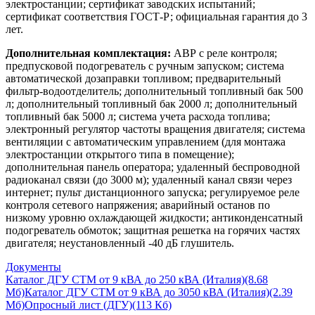
электростанции; сертификат заводских испытаний;
сертификат соответствия ГОСТ-Р; официальная гарантия до 3
лет.
Дополнительная комплектация:
АВР с реле контроля;
предпусковой подогреватель с ручным запуском; система
автоматической дозаправки топливом; предварительный
фильтр-водоотделитель; дополнительный топливный бак 500
л; дополнительный топливный бак 2000 л; дополнительный
топливный бак 5000 л; система учета расхода топлива;
электронный регулятор частоты вращения двигателя; система
вентиляции с автоматическим управлением (для монтажа
электростанции открытого типа в помещение);
дополнительная панель оператора; удаленный беспроводной
радиоканал связи (до 3000 м); удаленный канал связи через
интернет; пульт дистанционного запуска; регулируемое реле
контроля сетевого напряжения; аварийный останов по
низкому уровню охлаждающей жидкости; антиконденсатный
подогреватель обмоток; защитная решетка на горячих частях
двигателя; неустановленный -40 дБ глушитель.
Документы
Каталог ДГУ CTM от 9 кВА до 250 кВА (Италия)
(8.68
Мб)
Каталог ДГУ CTM от 9 кВА до 3050 кВА (Италия)
(2.39
Мб)
Опросный лист (ДГУ)
(113 Кб)