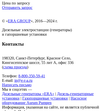
Цена по запросу
Отправить запрос
© «
ERA GROUP
», 2016—2024 г.
Дизельные электростанции (генераторы)
и гапоршневые установки
Контакты
198320, Санкт-Петербург, Красное Село,
Кингисеппское шоссе, 55 лит А, офис 336
(
схема проезда
)
Телефон:
8-800-350-59-41
E-mail:
in@e-r-a.ru
Написать письмо
Мы в соцсетях —
Дизельные генераторы «ERA»
|
Дизель-генераторные
установки
|
Газопоршневые установки
|
Насосное
оборудование Aurum Pumpen
Информация, указанная на сайте, не является публичной