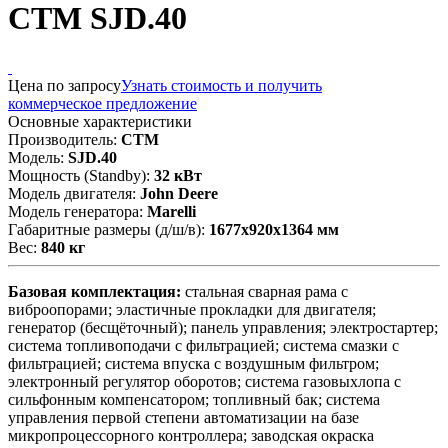
CTM SJD.40
Цена по запросу
Узнать стоимость и получить
коммерческое предложение
Основные характеристики
Производитель:
CTM
Модель:
SJD.40
Мощность (Standby):
32 кВт
Модель двигателя:
John Deere
Модель генератора:
Marelli
Габаритные размеры (д/ш/в):
1677x920x1364 мм
Вес:
840 кг
Базовая комплектация:
стальная сварная рама с
виброопорами; эластичные прокладки для двигателя;
генератор (бесщёточный); панель управления; электростартер;
система топливоподачи с фильтрацией; система смазки с
фильтрацией; система впуска с воздушным фильтром;
электронный регулятор оборотов; система газовыхлопа с
сильфонным компенсатором; топливный бак; система
управления первой степени автоматизации на базе
микропроцессорного контроллера; заводская окраска