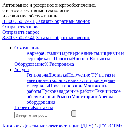
Автономное и резервное энергообеспечение,
энергоэффективные технологии
и сервисное обслуживание
8-800-350-59-41
Заказать обратный звонок
Отправить запрос
Отправить запрос
8-800-350-59-41
Заказать обратный звонок
О компании
Карьера
Отзывы
Партнеры
Клиенты
Лицензии и
сертификаты
Проекты
Новости
Контакты
Оборудование
% Распродажа
Услуги
Генподряд
Доставка
Получение ТУ на газ и
электричество
Запасные части и расходные
материалы
Проектирование
Монтажные
работы
Пусконаладочные работы
Техническое
обслуживание
Ремонт
Мониторинг
Аренда
оборудования
Проекты
Контакты
Каталог
/
Дизельные электростанции (ДГУ)
/
ДГУ «CTM»