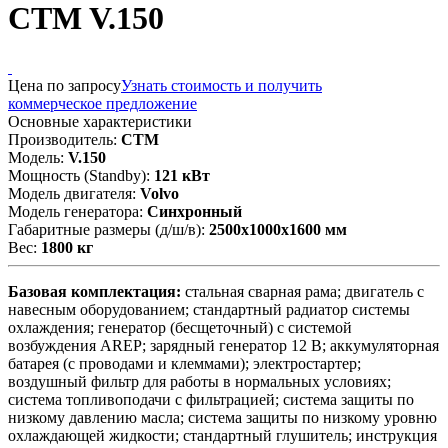
CTM V.150
Цена по запросу
Узнать стоимость и получить
коммерческое предложение
Основные характеристики
Производитель:
CTM
Модель:
V.150
Мощность (Standby):
121 кВт
Модель двигателя:
Volvo
Модель генератора:
Синхронный
Габаритные размеры (д/ш/в):
2500x1000x1600 мм
Вес:
1800 кг
Базовая комплектация:
стальная сварная рама; двигатель с
навесным оборудованием; стандартный радиатор системы
охлаждения; генератор (бесщеточный) с системой
возбуждения AREP; зарядный генератор 12 В; аккумуляторная
батарея (с проводами и клеммами); электростартер;
воздушный фильтр для работы в нормальных условиях;
система топливоподачи с фильтрацией; система защиты по
низкому давлению масла; система защиты по низкому уровню
охлаждающей жидкости; стандартный глушитель; инструкция