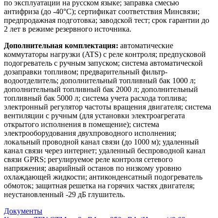
по эксплуатации на русском языке; заправка смесью
антифриза (до -40°С); сертификат соответствия Минсвязи;
предпродажная подготовка; заводской тест; срок гарантии до
2 лет в режиме резервного источника.
Дополнительная комплектация:
автоматические
коммутаторы нагрузки (ATS) с реле контроля; предпусковой
подогреватель с ручным запуском; система автоматической
дозаправки топливом; предварительный фильтр-
водоотделитель; дополнительный топливный бак 1000 л;
дополнительный топливный бак 2000 л; дополнительный
топливный бак 5000 л; система учета расхода топлива;
электронный регулятор частоты вращения двигателя; система
вентиляции с ручным (для установки электроагрегата
открытого исполнения в помещение); система
электрооборудования двухпроводного исполнения;
локальный проводной канал связи (до 1000 м); удаленный
канал связи через интернет; удаленный беспроводной канал
связи GPRS; регулируемое реле контроля сетевого
напряжения; аварийный останов по низкому уровню
охлаждающей жидкости; антиконденсатный подогреватель
обмоток; защитная решетка на горячих частях двигателя;
неустановленный -29 дБ глушитель.
Документы