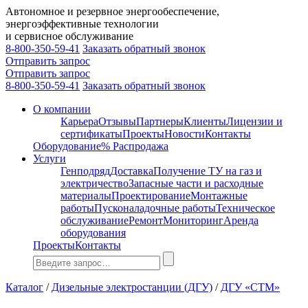
Автономное и резервное энергообеспечение,
энергоэффективные технологии
и сервисное обслуживание
8-800-350-59-41
Заказать обратный звонок
Отправить запрос
Отправить запрос
8-800-350-59-41
Заказать обратный звонок
О компании
Карьера
Отзывы
Партнеры
Клиенты
Лицензии и
сертификаты
Проекты
Новости
Контакты
Оборудование
% Распродажа
Услуги
Генподряд
Доставка
Получение ТУ на газ и
электричество
Запасные части и расходные
материалы
Проектирование
Монтажные
работы
Пусконаладочные работы
Техническое
обслуживание
Ремонт
Мониторинг
Аренда
оборудования
Проекты
Контакты
Каталог
/
Дизельные электростанции (ДГУ)
/
ДГУ «CTM»