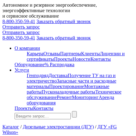
Автономное и резервное энергообеспечение,
энергоэффективные технологии
и сервисное обслуживание
8-800-350-59-41
Заказать обратный звонок
Отправить запрос
Отправить запрос
8-800-350-59-41
Заказать обратный звонок
О компании
Карьера
Отзывы
Партнеры
Клиенты
Лицензии и
сертификаты
Проекты
Новости
Контакты
Оборудование
% Распродажа
Услуги
Генподряд
Доставка
Получение ТУ на газ и
электричество
Запасные части и расходные
материалы
Проектирование
Монтажные
работы
Пусконаладочные работы
Техническое
обслуживание
Ремонт
Мониторинг
Аренда
оборудования
Проекты
Контакты
Каталог
/
Дизельные электростанции (ДГУ)
/
ДГУ «FG
Wilson»