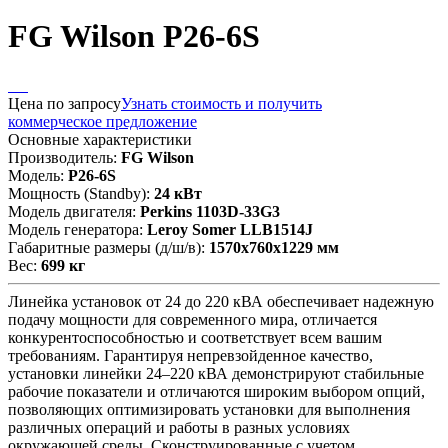
FG Wilson P26-6S
Цена по запросу
Узнать стоимость и получить
коммерческое предложение
Основные характеристики
Производитель:
FG Wilson
Модель:
P26-6S
Мощность (Standby):
24 кВт
Модель двигателя:
Perkins 1103D-33G3
Модель генератора:
Leroy Somer LLB1514J
Габаритные размеры (д/ш/в):
1570x760x1229 мм
Вес:
699 кг
Линейка установок от 24 до 220 кВА обеспечивает надежную
подачу мощности для современного мира, отличается
конкурентоспособностью и соответствует всем вашим
требованиям. Гарантируя непревзойденное качество,
установки линейки 24–220 кВА демонстрируют стабильные
рабочие показатели и отличаются широким выбором опций,
позволяющих оптимизировать установки для выполнения
различных операций и работы в разных условиях
окружающей среды. Сконструированные с учетом