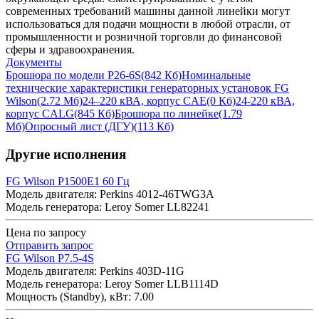
современных требований машины данной линейки могут
использоваться для подачи мощности в любой отрасли, от
промышленности и розничной торговли до финансовой
сферы и здравоохранения.
Документы
Брошюра по модели P26-6S
(842 Кб)
Номинальные
технические характеристики генераторных установок FG
Wilson
(2.72 Мб)
24–220 кВА, корпус CAE
(0 Кб)
24-220 кВА,
корпус CALG
(845 Кб)
Брошюра по линейке
(1.79
Мб)
Опросный лист (ДГУ)
(113 Кб)
Другие исполнения
FG Wilson P1500E1 60 Гц
Модель двигателя: Perkins 4012-46TWG3A
Модель генератора: Leroy Somer LL82241
Цена по запросу
Отправить запрос
FG Wilson P7.5-4S
Модель двигателя: Perkins 403D-11G
Модель генератора: Leroy Somer LLB1114D
Мощность (Standby), кВт: 7.00