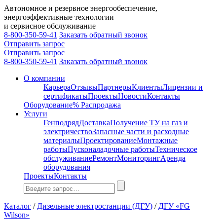
Автономное и резервное энергообеспечение,
энергоэффективные технологии
и сервисное обслуживание
8-800-350-59-41
Заказать обратный звонок
Отправить запрос
Отправить запрос
8-800-350-59-41
Заказать обратный звонок
О компании
Карьера
Отзывы
Партнеры
Клиенты
Лицензии и
сертификаты
Проекты
Новости
Контакты
Оборудование
% Распродажа
Услуги
Генподряд
Доставка
Получение ТУ на газ и
электричество
Запасные части и расходные
материалы
Проектирование
Монтажные
работы
Пусконаладочные работы
Техническое
обслуживание
Ремонт
Мониторинг
Аренда
оборудования
Проекты
Контакты
Каталог
/
Дизельные электростанции (ДГУ)
/
ДГУ «FG
Wilson»