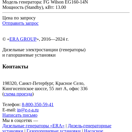
Модель генератора: FG Wilson EG160-14N
Мощность (Standby), кВт: 13.00
Цена по запросу
Отправить запрос
© «
ERA GROUP
», 2016—2024 г.
Дизельные электростанции (генераторы)
и гапоршневые установки
Контакты
198320, Санкт-Петербург, Красное Село,
Кингисеппское шоссе, 55 лит А, офис 336
(
схема проезда
)
Телефон:
8-800-350-59-41
E-mail:
in@e-r-a.ru
Написать письмо
Мы в соцсетях —
Дизельные генераторы «ERA»
|
Дизель-генераторные
установки
|
Газопоршневые установки
|
Насосное