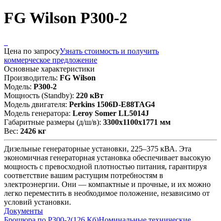
FG Wilson P300-2
Цена по запросу
Узнать стоимость и получить
коммерческое предложение
Основные характеристики
Производитель:
FG Wilson
Модель:
P300-2
Мощность (Standby):
220 кВт
Модель двигателя:
Perkins 1506D-E88TAG4
Модель генератора:
Leroy Somer LL5014J
Габаритные размеры (д/ш/в):
3300x1100x1771 мм
Вес:
2426 кг
Дизельные генераторные установки, 225–375 кВА. Эта
экономичная генераторная установка обеспечивает высокую
мощность с превосходной плотностью питания, гарантируя
соответствие вашим растущим потребностям в
электроэнергии. Они — компактные и прочные, и их можно
легко переместить в необходимое положение, независимо от
условий установки.
Документы
Брошюра по P300-2
(126 Кб)
Номинальные технические