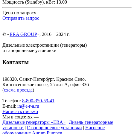
Мощность (Standby), кВт: 13.00
Цена по запросу
Отправить запрос
© «
ERA GROUP
», 2016—2024 г.
Дизельные электростанции (генераторы)
и гапоршневые установки
Контакты
198320, Санкт-Петербург, Красное Село,
Кингисеппское шоссе, 55 лит А, офис 336
(
схема проезда
)
Телефон:
8-800-350-59-41
E-mail:
in@e-r-a.ru
Написать письмо
Мы в соцсетях —
Дизельные генераторы «ERA»
|
Дизель-генераторные
установки
|
Газопоршневые установки
|
Насосное
оборудование Aurum Pumpen