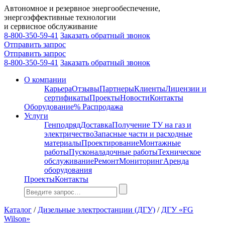
Автономное и резервное энергообеспечение,
энергоэффективные технологии
и сервисное обслуживание
8-800-350-59-41
Заказать обратный звонок
Отправить запрос
Отправить запрос
8-800-350-59-41
Заказать обратный звонок
О компании
Карьера
Отзывы
Партнеры
Клиенты
Лицензии и
сертификаты
Проекты
Новости
Контакты
Оборудование
% Распродажа
Услуги
Генподряд
Доставка
Получение ТУ на газ и
электричество
Запасные части и расходные
материалы
Проектирование
Монтажные
работы
Пусконаладочные работы
Техническое
обслуживание
Ремонт
Мониторинг
Аренда
оборудования
Проекты
Контакты
Каталог
/
Дизельные электростанции (ДГУ)
/
ДГУ «FG
Wilson»