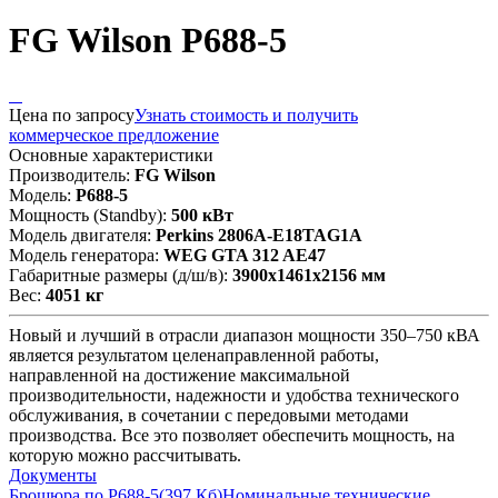
FG Wilson P688-5
Цена по запросу
Узнать стоимость и получить
коммерческое предложение
Основные характеристики
Производитель:
FG Wilson
Модель:
P688-5
Мощность (Standby):
500 кВт
Модель двигателя:
Perkins 2806A-E18TAG1A
Модель генератора:
WEG GTA 312 AE47
Габаритные размеры (д/ш/в):
3900x1461x2156 мм
Вес:
4051 кг
Новый и лучший в отрасли диапазон мощности 350–750 кВА
является результатом целенаправленной работы,
направленной на достижение максимальной
производительности, надежности и удобства технического
обслуживания, в сочетании с передовыми методами
производства. Все это позволяет обеспечить мощность, на
которую можно рассчитывать.
Документы
Брошюра по P688-5
(397 Кб)
Номинальные технические