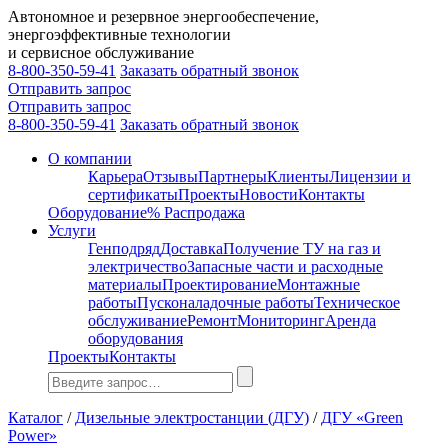
Автономное и резервное энергообеспечение,
энергоэффективные технологии
и сервисное обслуживание
8-800-350-59-41
Заказать обратный звонок
Отправить запрос
Отправить запрос
8-800-350-59-41
Заказать обратный звонок
О компании
Карьера
Отзывы
Партнеры
Клиенты
Лицензии и
сертификаты
Проекты
Новости
Контакты
Оборудование
% Распродажа
Услуги
Генподряд
Доставка
Получение ТУ на газ и
электричество
Запасные части и расходные
материалы
Проектирование
Монтажные
работы
Пусконаладочные работы
Техническое
обслуживание
Ремонт
Мониторинг
Аренда
оборудования
Проекты
Контакты
Каталог
/
Дизельные электростанции (ДГУ)
/
ДГУ «Green
Power»