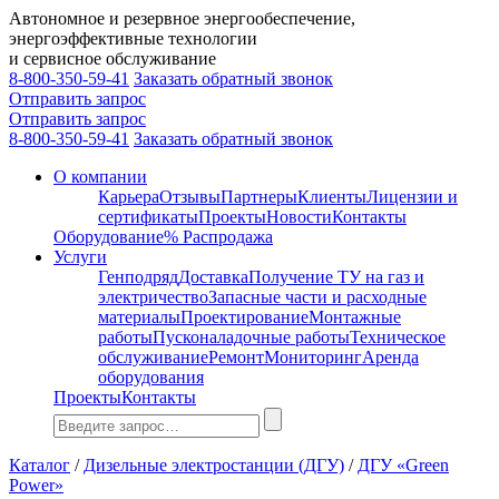
Автономное и резервное энергообеспечение,
энергоэффективные технологии
и сервисное обслуживание
8-800-350-59-41
Заказать обратный звонок
Отправить запрос
Отправить запрос
8-800-350-59-41
Заказать обратный звонок
О компании
Карьера
Отзывы
Партнеры
Клиенты
Лицензии и
сертификаты
Проекты
Новости
Контакты
Оборудование
% Распродажа
Услуги
Генподряд
Доставка
Получение ТУ на газ и
электричество
Запасные части и расходные
материалы
Проектирование
Монтажные
работы
Пусконаладочные работы
Техническое
обслуживание
Ремонт
Мониторинг
Аренда
оборудования
Проекты
Контакты
Каталог
/
Дизельные электростанции (ДГУ)
/
ДГУ «Green
Power»