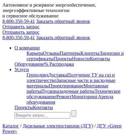
Автономное и резервное энергообеспечение,
энергоэффективные технологии
и сервисное обслуживание
8-800-350-59-41
Заказать обратный звонок
Отправить запрос
Отправить запрос
8-800-350-59-41
Заказать обратный звонок
О компании
Карьера
Отзывы
Партнеры
Клиенты
Лицензии и
сертификаты
Проекты
Новости
Контакты
Оборудование
% Распродажа
Услуги
Генподряд
Доставка
Получение ТУ на газ и
электричество
Запасные части и расходные
материалы
Проектирование
Монтажные
работы
Пусконаладочные работы
Техническое
обслуживание
Ремонт
Мониторинг
Аренда
оборудования
Проекты
Контакты
Каталог
/
Дизельные электростанции (ДГУ)
/
ДГУ «Green
Power»