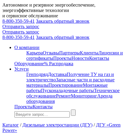
Автономное и резервное энергообеспечение,
энергоэффективные технологии
и сервисное обслуживание
8-800-350-59-41
Заказать обратный звонок
Отправить запрос
Отправить запрос
8-800-350-59-41
Заказать обратный звонок
О компании
Карьера
Отзывы
Партнеры
Клиенты
Лицензии и
сертификаты
Проекты
Новости
Контакты
Оборудование
% Распродажа
Услуги
Генподряд
Доставка
Получение ТУ на газ и
электричество
Запасные части и расходные
материалы
Проектирование
Монтажные
работы
Пусконаладочные работы
Техническое
обслуживание
Ремонт
Мониторинг
Аренда
оборудования
Проекты
Контакты
Каталог
/
Дизельные электростанции (ДГУ)
/
ДГУ «Green
Power»