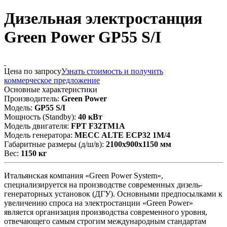
Дизельная электростанция
Green Power GP55 S/I
Цена по запросу
Узнать стоимость и получить
коммерческое предложение
Основные характеристики
Производитель:
Green Power
Модель:
GP55 S/I
Мощность (Standby):
40 кВт
Модель двигателя:
FPT F32TM1A
Модель генератора:
MECC ALTE ECP32 1M/4
Габаритные размеры (д/ш/в):
2100x900x1150 мм
Вес:
1150 кг
Итальянская компания «Green Power System»,
специализируется на производстве современных дизель-
генераторных установок (ДГУ). Основными предпосылками к
увеличению спроса на электростанции «Green Power»
является организация производства современного уровня,
отвечающего самым строгим международным стандартам