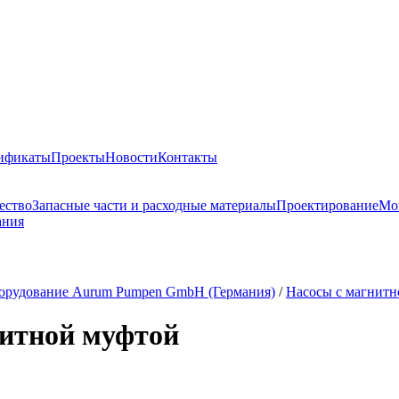
тификаты
Проекты
Новости
Контакты
ество
Запасные части и расходные материалы
Проектирование
Мо
ания
борудование Aurum Pumpen GmbH (Германия)
/
Насосы с магнитн
нитной муфтой