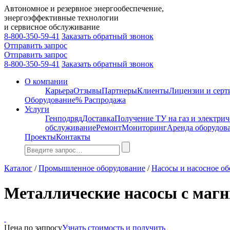
Автономное и резервное энергообеспечение,
энергоэффективные технологии
и сервисное обслуживание
8-800-350-59-41
Заказать обратный звонок
Отправить запрос
Отправить запрос
8-800-350-59-41
Заказать обратный звонок
О компании
Карьера
Отзывы
Партнеры
Клиенты
Лицензии и сер
Оборудование
% Распродажа
Услуги
Генподряд
Доставка
Получение ТУ на газ и электрич
обслуживание
Ремонт
Мониторинг
Аренда оборудов
Проекты
Контакты
Каталог
/
Промышленное оборудование
/
Насосы и насосное о
Металлические насосы с маг
Цена по запросу
Узнать стоимость и получить