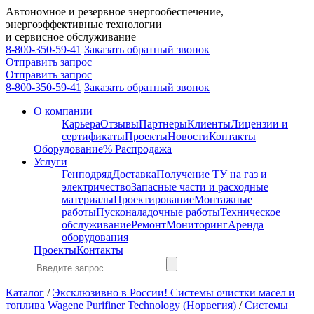
Автономное и резервное энергообеспечение,
энергоэффективные технологии
и сервисное обслуживание
8-800-350-59-41
Заказать обратный звонок
Отправить запрос
Отправить запрос
8-800-350-59-41
Заказать обратный звонок
О компании
Карьера
Отзывы
Партнеры
Клиенты
Лицензии и
сертификаты
Проекты
Новости
Контакты
Оборудование
% Распродажа
Услуги
Генподряд
Доставка
Получение ТУ на газ и
электричество
Запасные части и расходные
материалы
Проектирование
Монтажные
работы
Пусконаладочные работы
Техническое
обслуживание
Ремонт
Мониторинг
Аренда
оборудования
Проекты
Контакты
Каталог
/
Эксклюзивно в России! Системы очистки масел и
топлива Wagene Purifiner Technology (Норвегия)
/
Системы