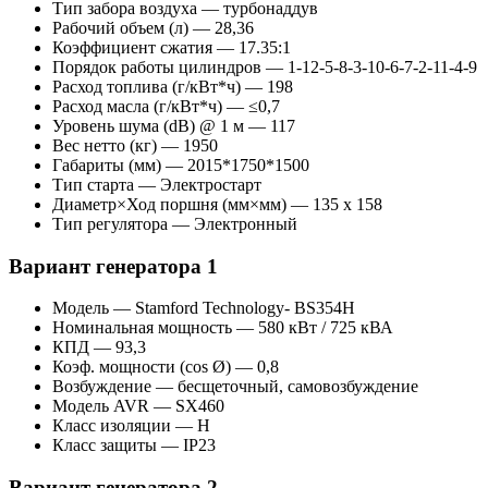
Тип забора воздуха — турбонаддув
Рабочий объем (л) — 28,36
Коэффициент сжатия — 17.35:1
Порядок работы цилиндров — 1-12-5-8-3-10-6-7-2-11-4-9
Расход топлива (г/кВт*ч) — 198
Расход масла (г/кВт*ч) — ≤0,7
Уровень шума (dB) @ 1 м — 117
Вес нетто (кг) — 1950
Габариты (мм) — 2015*1750*1500
Тип старта — Электростарт
Диаметр×Ход поршня (мм×мм) — 135 x 158
Тип регулятора — Электронный
Вариант генератора 1
Модель — Stamford Technology- BS354H
Номинальная мощность — 580 кВт / 725 кВА
КПД — 93,3
Коэф. мощности (cos Ø) — 0,8
Возбуждение — бесщеточный, самовозбуждение
Модель AVR — SX460
Класс изоляции — H
Класс защиты — IP23
Вариант генератора 2