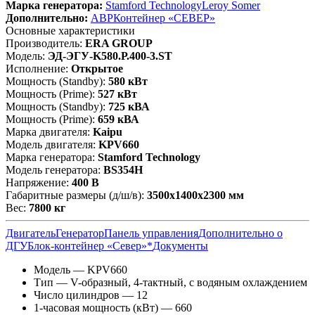
Марка генератора:
Stamford Technology
Leroy Somer
Дополнительно:
АВР
Контейнер «СЕВЕР»
Основные характеристики
Производитель:
ERA GROUP
Модель:
ЭД-ЭГУ-K580.Р.400-3.ST
Исполнение:
Открытое
Мощность (Standby):
580 кВт
Мощность (Prime):
527 кВт
Мощность (Standby):
725 кВА
Мощность (Prime):
659 кВА
Марка двигателя:
Kaipu
Модель двигателя:
KPV660
Марка генератора:
Stamford Technology
Модель генератора:
BS354H
Напряжение:
400 В
Габаритные размеры (д/ш/в):
3500x1400x2300 мм
Вес:
7800 кг
Двигатель
Генератор
Панель управления
Дополнительно о
ДГУ
Блок-контейнер «Север»*
Документы
Модель — KPV660
Тип — V-образный, 4-тактный, с водяным охлаждением
Число цилиндров — 12
1-часовая мощность (кВт) — 660