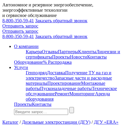
Автономное и резервное энергообеспечение,
энергоэффективные технологии
и сервисное обслуживание
8-800-350-59-41
Заказать обратный звонок
Отправить запрос
Отправить запрос
8-800-350-59-41
Заказать обратный звонок
О компании
Карьера
Отзывы
Партнеры
Клиенты
Лицензии и
сертификаты
Проекты
Новости
Контакты
Оборудование
% Распродажа
Услуги
Генподряд
Доставка
Получение ТУ на газ и
электричество
Запасные части и расходные
материалы
Проектирование
Монтажные
работы
Пусконаладочные работы
Техническое
обслуживание
Ремонт
Мониторинг
Аренда
оборудования
Проекты
Контакты
Каталог
/
Дизельные электростанции (ДГУ)
/
ДГУ «ERA»