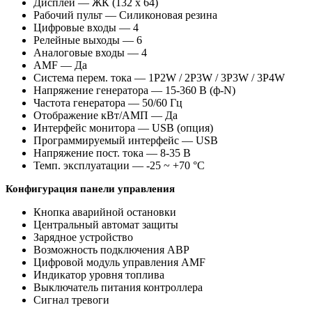
Дисплей — ЖК (132 x 64)
Рабочий пульт — Силиконовая резина
Цифровые входы — 4
Релейные выходы — 6
Аналоговые входы — 4
AMF — Да
Система перем. тока — 1P2W / 2P3W / 3P3W / 3P4W
Напряжение генератора — 15-360 В (ф-N)
Частота генератора — 50/60 Гц
Отображение кВт/АМП — Да
Интерфейс монитора — USB (опция)
Программируемый интерфейс — USB
Напряжение пост. тока — 8-35 В
Темп. эксплуатации — -25 ~ +70 °C
Конфигурация панели управления
Кнопка аварийной остановки
Центральный автомат защиты
Зарядное устройство
Возможность подключения АВР
Цифровой модуль управления AMF
Индикатор уровня топлива
Выключатель питания контроллера
Сигнал тревоги