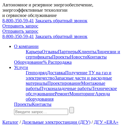
Автономное и резервное энергообеспечение,
энергоэффективные технологии
и сервисное обслуживание
8-800-350-59-41
Заказать обратный звонок
Отправить запрос
Отправить запрос
8-800-350-59-41
Заказать обратный звонок
О компании
Карьера
Отзывы
Партнеры
Клиенты
Лицензии и
сертификаты
Проекты
Новости
Контакты
Оборудование
% Распродажа
Услуги
Генподряд
Доставка
Получение ТУ на газ и
электричество
Запасные части и расходные
материалы
Проектирование
Монтажные
работы
Пусконаладочные работы
Техническое
обслуживание
Ремонт
Мониторинг
Аренда
оборудования
Проекты
Контакты
Каталог
/
Дизельные электростанции (ДГУ)
/
ДГУ «ERA»