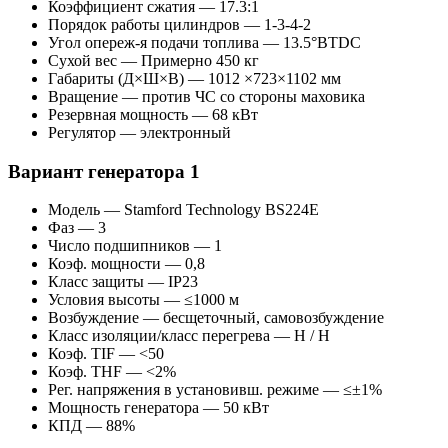
Коэффициент сжатия — 17.3:1
Порядок работы цилиндров — 1-3-4-2
Угол опереж-я подачи топлива — 13.5°BTDC
Сухой вес — Примерно 450 кг
Габариты (Д×Ш×В) — 1012 ×723×1102 мм
Вращение — против ЧС со стороны маховика
Резервная мощность — 68 кВт
Регулятор — электронный
Вариант генератора 1
Модель — Stamford Technology BS224E
Фаз — 3
Число подшипников — 1
Коэф. мощности — 0,8
Класс защиты — IP23
Условия высоты — ≤1000 м
Возбуждение — бесщеточный, самовозбуждение
Класс изоляции/класс перегрева — H / H
Коэф. TIF — <50
Коэф. THF — <2%
Рег. напряжения в установивш. режиме — ≤±1%
Мощность генератора — 50 кВт
КПД — 88%