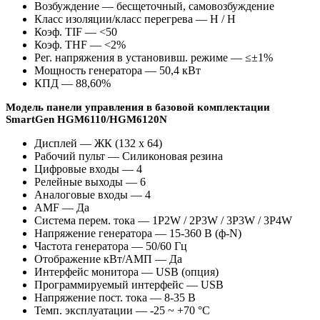
Возбуждение — бесщеточный, самовозбуждение
Класс изоляции/класс перегрева — H / H
Коэф. TIF — <50
Коэф. THF — <2%
Рег. напряжения в установивш. режиме — ≤±1%
Мощность генератора — 50,4 кВт
КПД — 88,60%
Модель панели управления в базовой комплектации
SmartGen HGM6110/HGM6120N
Дисплей — ЖК (132 x 64)
Рабочий пульт — Силиконовая резина
Цифровые входы — 4
Релейные выходы — 6
Аналоговые входы — 4
AMF — Да
Система перем. тока — 1P2W / 2P3W / 3P3W / 3P4W
Напряжение генератора — 15-360 В (ф-N)
Частота генератора — 50/60 Гц
Отображение кВт/АМП — Да
Интерфейс монитора — USB (опция)
Программируемый интерфейс — USB
Напряжение пост. тока — 8-35 В
Темп. эксплуатации — -25 ~ +70 °C