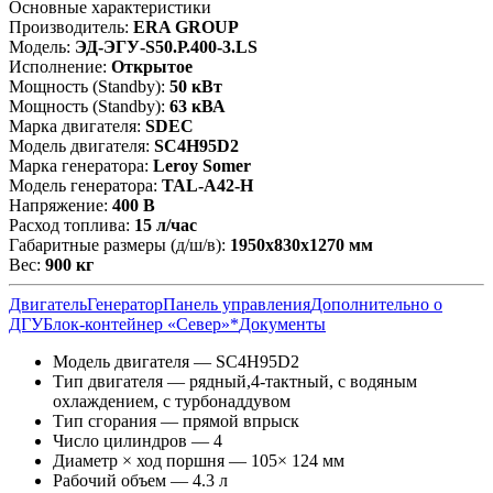
Основные характеристики
Производитель:
ERA GROUP
Модель:
ЭД-ЭГУ-S50.Р.400-3.LS
Исполнение:
Открытое
Мощность (Standby):
50 кВт
Мощность (Standby):
63 кВА
Марка двигателя:
SDEC
Модель двигателя:
SC4H95D2
Марка генератора:
Leroy Somer
Модель генератора:
TAL-A42-H
Напряжение:
400 В
Расход топлива:
15 л/час
Габаритные размеры (д/ш/в):
1950x830x1270 мм
Вес:
900 кг
Двигатель
Генератор
Панель управления
Дополнительно о
ДГУ
Блок-контейнер «Север»*
Документы
Модель двигателя — SC4H95D2
Тип двигателя — рядный,4-тактный, с водяным
охлаждением, с турбонаддувом
Тип сгорания — прямой впрыск
Число цилиндров — 4
Диаметр × ход поршня — 105× 124 мм
Рабочий объем — 4.3 л