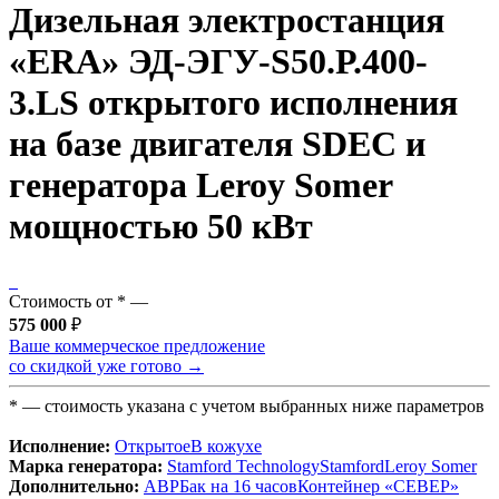
Дизельная электростанция
«ERA» ЭД-ЭГУ-S50.Р.400-
3.LS открытого исполнения
на базе двигателя SDEC и
генератора Leroy Somer
мощностью 50 кВт
Стоимость от
*
—
575 000
₽
Ваше коммерческое предложение
со скидкой уже готово →
*
— стоимость указана с учетом выбранных ниже параметров
Исполнение:
Открытое
В кожухе
Марка генератора:
Stamford Technology
Stamford
Leroy Somer
Дополнительно:
АВР
Бак на 16 часов
Контейнер «СЕВЕР»