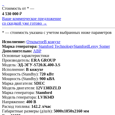
Стоимость от
*
—
4 530 000
₽
Ваше коммерческое предложение
со скидкой уже готово →
*
— стоимость указана с учетом выбранных ниже параметров
Исполнение:
Открытое
В кожухе
Марка генератора:
Stamford Technology
Stamford
Leroy Somer
Дополнительно:
АВР
Основные характеристики
Производитель:
ERA GROUP
Модель:
ЭД-ЭГУ-S720.К.400-3.S
Исполнение:
В кожухе
Мощность (Standby):
720 кВт
Мощность (Standby):
900 кВА
Марка двигателя:
SDEC
Модель двигателя:
12V138DZLD
Марка генератора:
Stamford
Модель генератора:
LVI634D
Напряжение:
400 В
Расход топлива:
142.2 л/час
Габаритные размеры (д/ш/в):
5000x1850x2160 мм