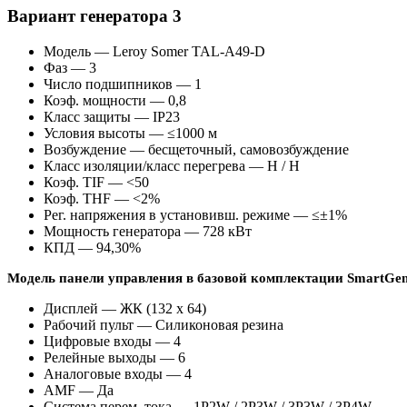
Вариант генератора 3
Модель — Leroy Somer TAL-A49-D
Фаз — 3
Число подшипников — 1
Коэф. мощности — 0,8
Класс защиты — IP23
Условия высоты — ≤1000 м
Возбуждение — бесщеточный, самовозбуждение
Класс изоляции/класс перегрева — H / H
Коэф. TIF — <50
Коэф. THF — <2%
Рег. напряжения в установивш. режиме — ≤±1%
Мощность генератора — 728 кВт
КПД — 94,30%
Модель панели управления в базовой комплектации Smart
Дисплей — ЖК (132 x 64)
Рабочий пульт — Силиконовая резина
Цифровые входы — 4
Релейные выходы — 6
Аналоговые входы — 4
AMF — Да
Система перем. тока — 1P2W / 2P3W / 3P3W / 3P4W