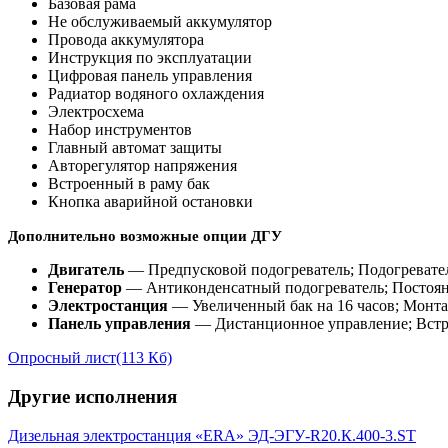
Базовая рама
Не обслуживаемый аккумулятор
Провода аккумулятора
Инструкция по эксплуатации
Цифровая панель управления
Радиатор водяного охлаждения
Электросхема
Набор инструментов
Главный автомат защиты
Авторегулятор напряжения
Встроенный в раму бак
Кнопка аварийной остановки
Дополнительно возможные опции ДГУ
Двигатель
— Предпусковой подогреватель; Подогревател
Генератор
— Антиконденсатный подогреватель; Постоя
Электростанция
— Увеличенный бак на 16 часов; Монт
Панель управления
— Дистанционное управление; Встр
Опросный лист
(113 Кб)
Другие исполнения
Дизельная электростанция «ERA» ЭД-ЭГУ-R20.К.400-3.ST