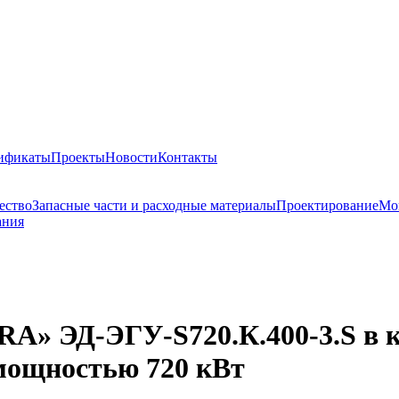
тификаты
Проекты
Новости
Контакты
ество
Запасные части и расходные материалы
Проектирование
Мо
ания
A» ЭД-ЭГУ-S720.К.400-3.S в к
мощностью 720 кВт