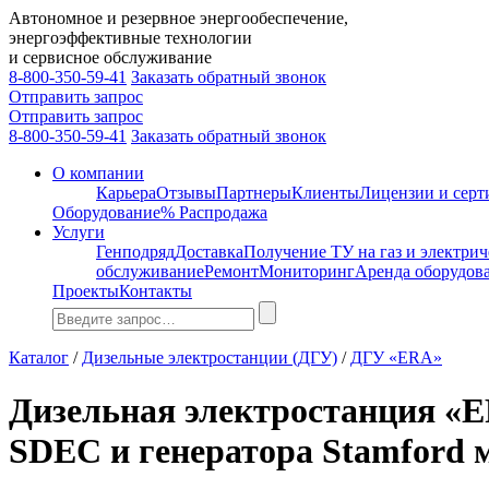
Автономное и резервное энергообеспечение,
энергоэффективные технологии
и сервисное обслуживание
8-800-350-59-41
Заказать обратный звонок
Отправить запрос
Отправить запрос
8-800-350-59-41
Заказать обратный звонок
О компании
Карьера
Отзывы
Партнеры
Клиенты
Лицензии и сер
Оборудование
% Распродажа
Услуги
Генподряд
Доставка
Получение ТУ на газ и электрич
обслуживание
Ремонт
Мониторинг
Аренда оборудов
Проекты
Контакты
Каталог
/
Дизельные электростанции (ДГУ)
/
ДГУ «ERA»
Дизельная электростанция «ER
SDEC и генератора Stamford 