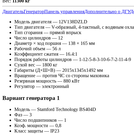
Вес:
11300 кг
Двигатель
Генератор
Панель управления
Дополнительно о ДГУ
Д
Модель двигателя — 12V138DZLD
Тип двигателя — V-образный, 4-тактный, с водяным охл
Тип сгорания — прямой впрыск
Число цилиндров — 12
Диаметр × ход поршня — 138 × 165 мм
Рабочий объем — 56 л
Коэффициент сжатия — 16.4:1
Порядок работы цилиндров — 1-12-5-8-3-10-6-7-2-11-4-9
Сухой вес — 1800 кг
Габариты (Д×Ш×В) — 2015x1345x1492 мм
Вращение — против ЧС со стороны маховика
Резервная мощность — 880 кВт
Регулятор — электронный
Вариант генератора 1
Модель — Stamford Technology BS404D
Фаз — 3
Число подшипников — 1
Коэф. мощности — 0,8
Класс защиты — IP23