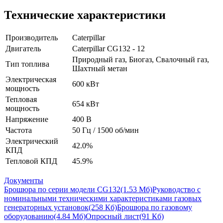
Технические характеристики
Производитель
Caterpillar
Двигатель
Caterpillar CG132 - 12
Природный газ, Биогаз, Свалочный газ,
Тип топлива
Шахтный метан
Электрическая
600 кВт
мощность
Тепловая
654 кВт
мощность
Напряжение
400 В
Частота
50 Гц / 1500 об/мин
Электрический
42.0%
КПД
Тепловой КПД
45.9%
Документы
Брошюра по серии модели CG132
(1.53 Мб)
Руководство с
номинальными техническими характеристиками газовых
генераторных установок
(258 Кб)
Брошюра по газовому
оборудованию
(4.84 Мб)
Опросный лист
(91 Кб)