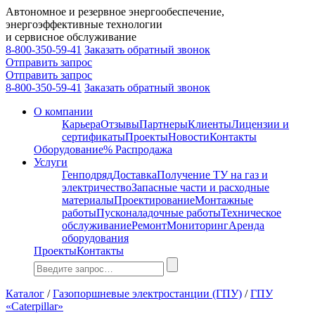
Автономное и резервное энергообеспечение,
энергоэффективные технологии
и сервисное обслуживание
8-800-350-59-41
Заказать обратный звонок
Отправить запрос
Отправить запрос
8-800-350-59-41
Заказать обратный звонок
О компании
Карьера
Отзывы
Партнеры
Клиенты
Лицензии и
сертификаты
Проекты
Новости
Контакты
Оборудование
% Распродажа
Услуги
Генподряд
Доставка
Получение ТУ на газ и
электричество
Запасные части и расходные
материалы
Проектирование
Монтажные
работы
Пусконаладочные работы
Техническое
обслуживание
Ремонт
Мониторинг
Аренда
оборудования
Проекты
Контакты
Каталог
/
Газопоршневые электростанции (ГПУ)
/
ГПУ
«Caterpillar»