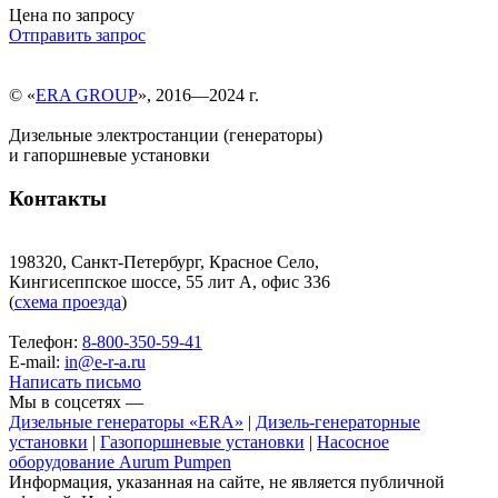
Цена по запросу
Отправить запрос
© «
ERA GROUP
», 2016—2024 г.
Дизельные электростанции (генераторы)
и гапоршневые установки
Контакты
198320, Санкт-Петербург, Красное Село,
Кингисеппское шоссе, 55 лит А, офис 336
(
схема проезда
)
Телефон:
8-800-350-59-41
E-mail:
in@e-r-a.ru
Написать письмо
Мы в соцсетях —
Дизельные генераторы «ERA»
|
Дизель-генераторные
установки
|
Газопоршневые установки
|
Насосное
оборудование Aurum Pumpen
Информация, указанная на сайте, не является публичной