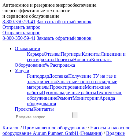
Автономное и резервное энергообеспечение,
энергоэффективные технологии
и сервисное обслуживание
8-800-350-59-41
Заказать обратный звонок
Отправить запрос
Отправить запрос
8-800-350-59-41
Заказать обратный звонок
О компании
Карьера
Отзывы
Партнеры
Клиенты
Лицензии и
сертификаты
Проекты
Новости
Контакты
Оборудование
% Распродажа
Услуги
Генподряд
Доставка
Получение ТУ на газ и
электричество
Запасные части и расходные
материалы
Проектирование
Монтажные
работы
Пусконаладочные работы
Техническое
обслуживание
Ремонт
Мониторинг
Аренда
оборудования
Проекты
Контакты
Каталог
/
Промышленное оборудование
/
Насосы и насосное
оборудование Aurum Pumpen GmbH (Германия)
/
Водяные