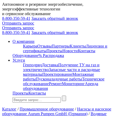
Автономное и резервное энергообеспечение,
энергоэффективные технологии
и сервисное обслуживание
8-800-350-59-41
Заказать обратный звонок
Отправить запрос
Отправить запрос
8-800-350-59-41
Заказать обратный звонок
О компании
Карьера
Отзывы
Партнеры
Клиенты
Лицензии и
сертификаты
Проекты
Новости
Контакты
Оборудование
% Распродажа
Услуги
Генподряд
Доставка
Получение ТУ на газ и
электричество
Запасные части и расходные
материалы
Проектирование
Монтажные
работы
Пусконаладочные работы
Техническое
обслуживание
Ремонт
Мониторинг
Аренда
оборудования
Проекты
Контакты
Каталог
/
Промышленное оборудование
/
Насосы и насосное
оборудование Aurum Pumpen GmbH (Германия)
/
Водяные