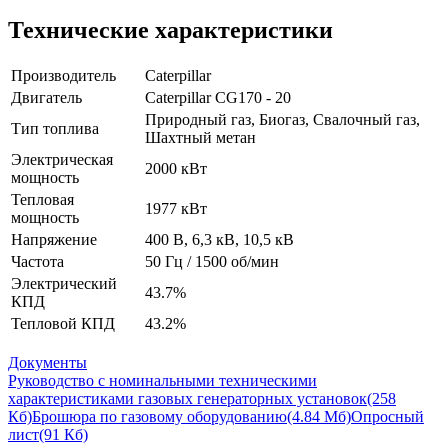
Технические характеристики
Производитель
Caterpillar
Двигатель
Caterpillar CG170 - 20
Природный газ, Биогаз, Свалочный газ,
Тип топлива
Шахтный метан
Электрическая
2000 кВт
мощность
Тепловая
1977 кВт
мощность
Напряжение
400 В, 6,3 кВ, 10,5 кВ
Частота
50 Гц / 1500 об/мин
Электрический
43.7%
КПД
Тепловой КПД
43.2%
Документы
Руководство с номинальными техническими
характеристиками газовых генераторных установок
(258
Кб)
Брошюра по газовому оборудованию
(4.84 Мб)
Опросный
лист
(91 Кб)