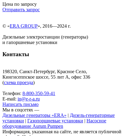
Цена по запросу
Отправить запрос
© «
ERA GROUP
», 2016—2024 г.
Дизельные электростанции (генераторы)
и гапоршневые установки
Контакты
198320, Санкт-Петербург, Красное Село,
Кингисеппское шоссе, 55 лит А, офис 336
(
схема проезда
)
Телефон:
8-800-350-59-41
E-mail:
in@e-r-a.ru
Написать письмо
Мы в соцсетях —
Дизельные генераторы «ERA»
|
Дизель-генераторные
установки
|
Газопоршневые установки
|
Насосное
оборудование Aurum Pumpen
Информация, указанная на сайте, не является публичной