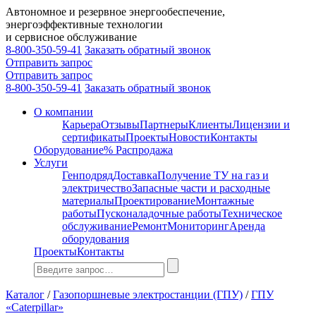
Автономное и резервное энергообеспечение,
энергоэффективные технологии
и сервисное обслуживание
8-800-350-59-41
Заказать обратный звонок
Отправить запрос
Отправить запрос
8-800-350-59-41
Заказать обратный звонок
О компании
Карьера
Отзывы
Партнеры
Клиенты
Лицензии и
сертификаты
Проекты
Новости
Контакты
Оборудование
% Распродажа
Услуги
Генподряд
Доставка
Получение ТУ на газ и
электричество
Запасные части и расходные
материалы
Проектирование
Монтажные
работы
Пусконаладочные работы
Техническое
обслуживание
Ремонт
Мониторинг
Аренда
оборудования
Проекты
Контакты
Каталог
/
Газопоршневые электростанции (ГПУ)
/
ГПУ
«Caterpillar»